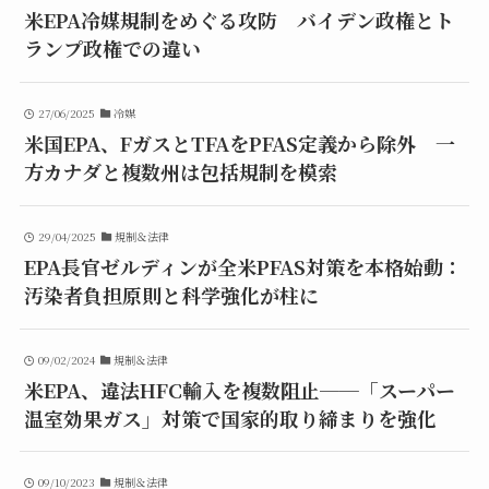
米EPA冷媒規制をめぐる攻防 バイデン政権とト
ランプ政権での違い
27/06/2025
冷媒
米国EPA、FガスとTFAをPFAS定義から除外 一
方カナダと複数州は包括規制を模索
29/04/2025
規制＆法律
EPA長官ゼルディンが全米PFAS対策を本格始動：
汚染者負担原則と科学強化が柱に
09/02/2024
規制＆法律
米EPA、違法HFC輸入を複数阻止──「スーパー
温室効果ガス」対策で国家的取り締まりを強化
09/10/2023
規制＆法律