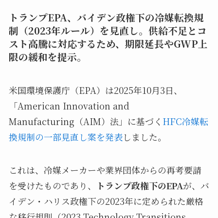
トランプEPA、バイデン政権下の冷媒転換規
制（2023年ルール）を
見直し
。供給不足とコ
スト高騰に対応するため、期限延長やGWP上
限の緩和を提示。
米国環境保護庁（EPA）は2025年10月3日、
「American Innovation and
Manufacturing（AIM）法」に基づく
HFC冷媒転
換規制の一部見直し案を発表
しました。
これは、冷媒メーカーや業界団体からの再考要請
を受けたものであり、
トランプ政権下のEPA
が、バ
イデン・ハリス政権下の2023年に定められた厳格
な移行規則（2023 Technology Transitions