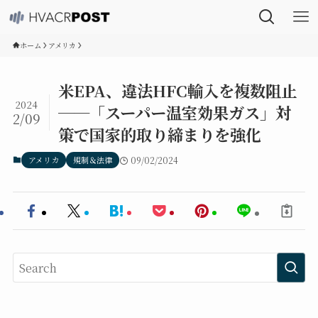
ホーム
アメリカ
米EPA、違法HFC輸入を複数阻止
2024
──「スーパー温室効果ガス」対
2/09
策で国家的取り締まりを強化
アメリカ
規制＆法律
09/02/2024