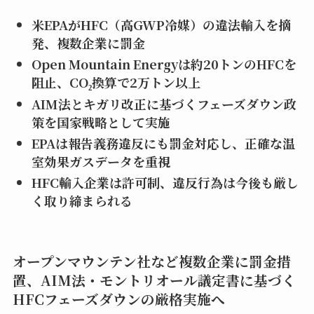
米EPA
がHFC
（高GWP
冷媒）の違法輸入を摘
発、複数企業に罰金
Open Mountain Energy
は約20
トンのHFC
を
阻止、CO₂
換算で2
万トン以上
AIM
法とキガリ改正に基づくフェーズダウン政
策を国家戦略として実施
EPA
は報告義務違反にも罰金対応し、正確な温
室効果ガスデータを重視
HFC
輸入企業は許可制、違反行為は今後も厳し
く取り締まられる
オープンマウンテン社など複数企業に罰金措
置、AIM法・モントリオール議定書に基づく
HFCフェーズダウンの厳格実施へ