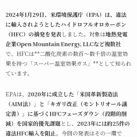
2024年1月29日、米環境保護庁（EPA）は、違法
に輸入されようとしたハイドロフルオロカーボン
（HFC）の摘発を発表
しました。対象は
地熱発電
企業Open Mountain Energy, LLCなど複数社
で、HFCは**二酸化炭素の数百～数千倍の温室効
果を持つ「スーパー温室効果ガス」**として知られ
ています。
EPAは、
2020年に成立した「米国革新製造法
（AIM法）」と「キガリ改正（モントリオール議
定書）」に基づくHFCフェーズダウン（段階的削
減）を国家的優先課題
とし、
2023年には約25件の
違法HFC輸入を阻止
。今回の発表はその一環で