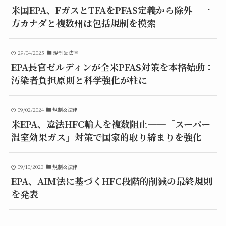
米国EPA、FガスとTFAをPFAS定義から除外 一
方カナダと複数州は包括規制を模索
29/04/2025
規制＆法律
EPA長官ゼルディンが全米PFAS対策を本格始動：
汚染者負担原則と科学強化が柱に
09/02/2024
規制＆法律
米EPA、違法HFC輸入を複数阻止──「スーパー
温室効果ガス」対策で国家的取り締まりを強化
09/10/2023
規制＆法律
EPA、AIM法に基づくHFC段階的削減の最終規則
を発表