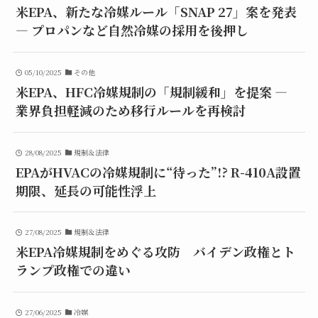
米EPA、新たな冷媒ルール「SNAP 27」案を発表
― プロパンなど自然冷媒の採用を後押し
05/10/2025
その他
米EPA、HFC冷媒規制の「規制緩和」を提案 ―
業界負担軽減のため移行ルールを再検討
28/08/2025
規制＆法律
EPAがHVACの冷媒規制に“待った”!? R-410A設置
期限、延長の可能性浮上
27/08/2025
規制＆法律
米EPA冷媒規制をめぐる攻防 バイデン政権とト
ランプ政権での違い
27/06/2025
冷媒