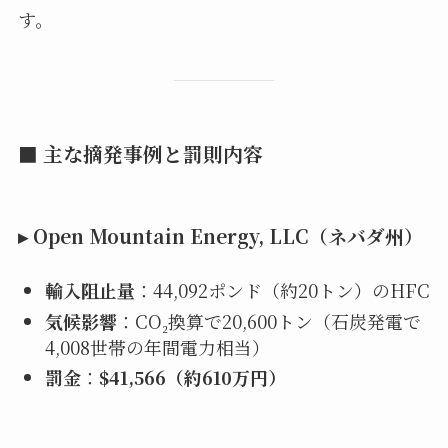
す。
■ 主な摘発事例と罰則内容
▸
Open Mountain Energy, LLC（ネバダ州）
輸入阻止量
：44,092ポンド（約20トン）のHFC
気候影響
：CO₂換算で20,600トン（石炭発電で
4,008世帯の年間電力相当）
罰金
：
$41,566（約610万円）