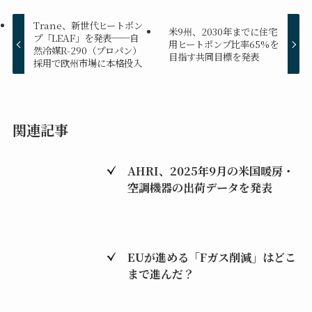
Trane、新世代ヒートポン
米9州、2030年までに住宅
プ「LEAF」を発表──自
用ヒートポンプ比率65%を
然冷媒R-290（プロパン）
目指す共同目標を発表
採用で欧州市場に本格投入
関連記事
AHRI、2025年9月の米国暖房・
空調機器の出荷データを発表
EUが進める「Fガス削減」はどこ
まで進んだ？