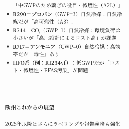
「中GWPのため繋ぎの役目・微燃性（A2L）」
R290＝プロパン
（GWP=3）自然冷媒：自然冷
媒だが「高可燃性（A3）」
R744＝CO₂
（GWP=1）自然冷媒：環境負荷は
小さいが「高圧設計によるコスト高」が課題
R717＝アンモニア
（GWP=0）自然冷媒：高効
率だが「毒性」あり
HFO系（例：R1234yf）
：低GWPだが「コス
ト・微燃性・PFAS汚染」が問題
欧州これからの展望
2025年以降はさらにラベリングや報告義務も強化