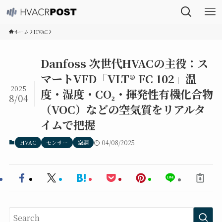
ホーム
HVAC
Danfoss 次世代HVACの主役：ス
マートVFD「VLT® FC 102」温
2025
度・湿度・CO₂・揮発性有機化合物
8/04
（VOC）などの空気質をリアルタ
イムで把握
HVAC
センサー
空調
04/08/2025