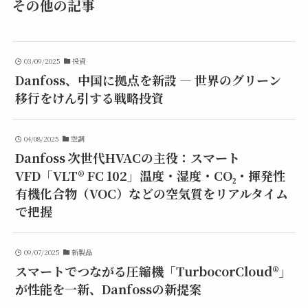
その他の記事
03/09/2025
投資
Danfoss、中国に拠点を新設 ― 世界のグリーン
移行をけん引する戦略投資
04/08/2025
空調
Danfoss 次世代HVACの主役：スマート
VFD「VLT® FC 102」温度・湿度・CO₂・揮発性
有機化合物（VOC）などの空気質をリアルタイム
で把握
09/07/2025
新製品
スマートでつながる圧縮機「TurbocorCloud®」
が性能を一新、Danfossの新提案