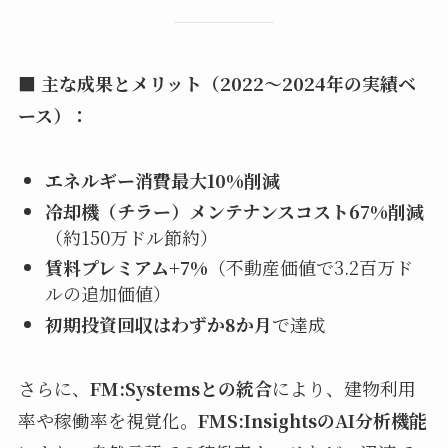
■
主な成果とメリット（2022〜2024年の実績ベ
ース）：
エネルギー消費最大10%削減
冷却機（チラー）メンテナンスコスト67%削減
（約150万ドル節約）
賃料プレミアム+7%
（不動産価値で3.2百万ド
ルの追加価値）
初期投資回収はわずか8か月
で達成
さらに、
FM:Systemsとの統合
により、建物利用
率や稼働率を視覚化。
FMS:InsightsのAI分析機能