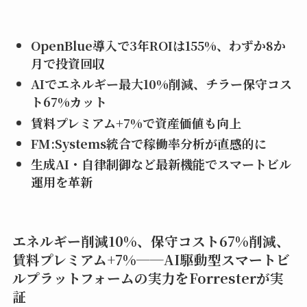
OpenBlue
導入で3
年ROI
は155%
、わずか8
か
月で投資回収
AI
でエネルギー最大10%
削減、チラー保守コス
ト67%
カット
賃料プレミアム+7%
で資産価値も向上
FM:Systems
統合で稼働率分析が直感的に
生成AI
・自律制御など最新機能でスマートビル
運用を革新
エネルギー削減10%、保守コスト67%削減、
賃料プレミアム+7%──AI駆動型スマートビ
ルプラットフォームの実力をForresterが実
証