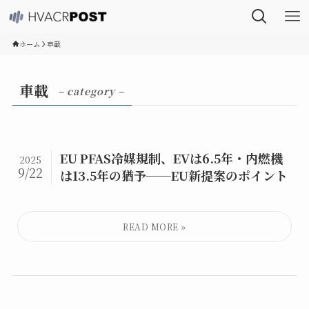
ホーム
車載
車載
– category –
EU PFAS冷媒規制、EVは6.5年・内燃機
2025
9/22
は13.5年の猶予──EU新提案のポイント