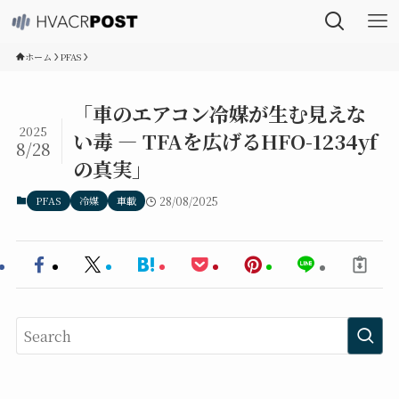
ホーム
PFAS
「車のエアコン冷媒が生む見えな
2025
い毒 ― TFAを広げるHFO-1234yf
8/28
の真実」
PFAS
冷媒
車載
28/08/2025