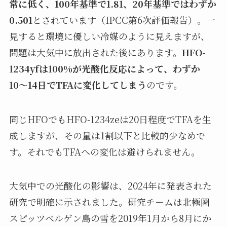
常に低く、100年基準で1.81、20年基準ではわずか
0.501
とされています（IPCC第6次評価報告）。一
見すると環境に優しい冷媒のように見えますが、
問題は大気中に放出された後にあります。
HFO-
1234yfは100%が光酸化反応によって、わずか
10〜14日でTFAに変化してしまう
のです。
同じHFOでもHFO-1234zeは20日程度でTFAを生
成しますが、その量は1割以下と比較的少なめで
す。それでもTFAへの変化は避けられません。
大気中での光酸化の影響は、2024年に発表された
研究で明確に示されました。研究チームは北極圏
スピッツベルゲン島の雪を2019年1月から8月にか