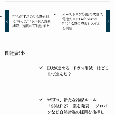
オーストリアÖBBの次世代
EPAがHVACの冷媒規制
電池列車にLiebherrが
に“待った”!? R-410A設置
R290冷媒の空調システム
期限、延長の可能性浮上
を供給
関連記事
EUが進める「Fガス削減」はどこ
まで進んだ？
米EPA、新たな冷媒ルール
「SNAP 27」案を発表 ― プロパ
ンなど自然冷媒の採用を後押し