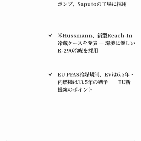
ポンプ、Saputoの工場に採用
米Hussmann、新型Reach-In
冷蔵ケースを発表 ― 環境に優しい
R-290冷媒を採用
EU PFAS冷媒規制、EVは6.5年・
内燃機は13.5年の猶予──EU新
提案のポイント