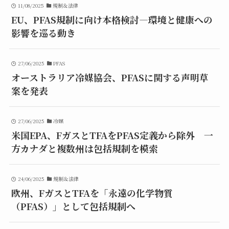
11/08/2025
規制＆法律
EU、PFAS規制に向け本格検討—環境と健康への
影響を巡る動き
27/06/2025
PFAS
オーストラリア冷媒協会、PFASに関する声明草
案を発表
27/06/2025
冷媒
米国EPA、FガスとTFAをPFAS定義から除外 一
方カナダと複数州は包括規制を模索
24/06/2025
規制＆法律
欧州、FガスとTFAを「永遠の化学物質
（PFAS）」として包括規制へ