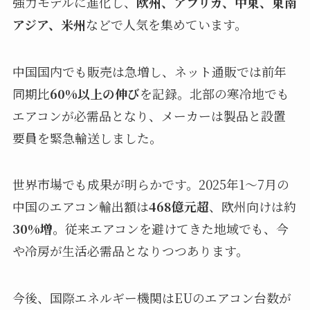
強力モデルに進化し、
欧州、アフリカ、中東、東南
アジア、米州
などで人気を集めています。
中国国内でも販売は急増し、ネット通販では前年
同期比
60%以上の伸び
を記録。北部の寒冷地でも
エアコンが必需品となり、メーカーは製品と設置
要員を緊急輸送しました。
世界市場でも成果が明らかです。2025年1〜7月の
中国のエアコン輸出額は
468億元超
、欧州向けは約
30%増
。従来エアコンを避けてきた地域でも、今
や冷房が生活必需品となりつつあります。
今後、国際エネルギー機関はEUのエアコン台数が