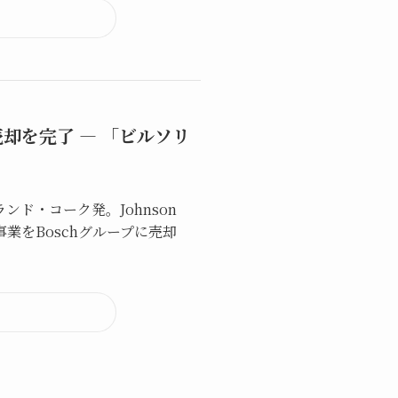
業売却を完了 ― 「ビルソリ
ド・コーク発。Johnson
AC）事業をBoschグループに売却