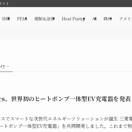
サイト
冷媒
PFAS
規制＆法律
Heat Pump
AI
欧州
アメリ
ry –
acs、世界初のヒートポンプ一体型EV充電器を発表
ースでスマートな次世代エネルギーソリューションが誕生 三菱
「ヒートポンプ一体型EV充電器」を共同開発しました。これまで