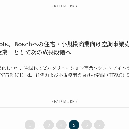
ontrols、Boschへの住宅・小規模商業向け空調事
企業」として次の成長段階へ
化しつつ、次世代のビルソリューション事業へシフト アイルラン
onal plc（NYSE: JCI）は、住宅および小規模商業向けの空調（HV
1
...
3
4
5
6
7