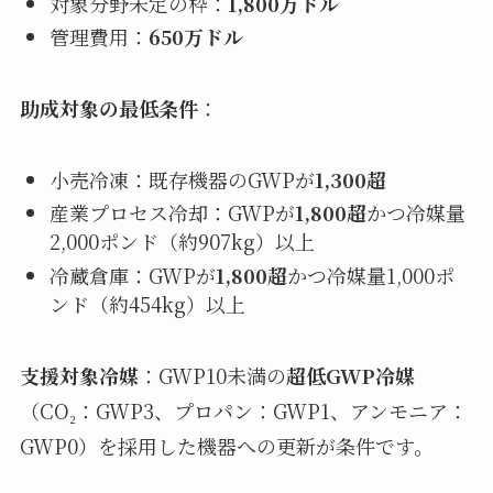
対象分野未定の枠：
1,800万ドル
管理費用：
650万ドル
助成対象の最低条件
：
小売冷凍：既存機器のGWPが
1,300超
産業プロセス冷却：GWPが
1,800超
かつ冷媒量
2,000ポンド（約907kg）以上
冷蔵倉庫：GWPが
1,800超
かつ冷媒量1,000ポ
ンド（約454kg）以上
支援対象冷媒
：GWP10未満の
超低GWP冷媒
（CO₂：GWP3、プロパン：GWP1、アンモニア：
GWP0）を採用した機器への更新が条件です。