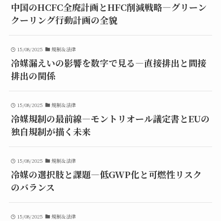
中国のHCFC全廃計画とHFC削減戦略—グリーン
クーリング行動計画の全貌
15/08/2025
規制＆法律
冷媒漏えいの影響を数字で見る—直接排出と間接
排出の関係
15/08/2025
規制＆法律
冷媒規制の最前線—モントリオール議定書とEUの
独自規制が描く未来
15/08/2025
規制＆法律
冷媒の選択肢と課題—低GWP化と可燃性リスク
のバランス
15/08/2025
規制＆法律