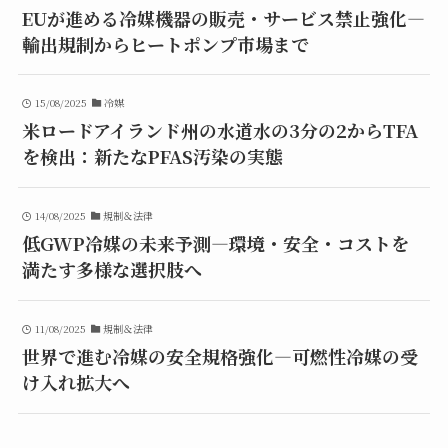
EUが進める冷媒機器の販売・サービス禁止強化—
輸出規制からヒートポンプ市場まで
15/08/2025
冷媒
米ロードアイランド州の水道水の3分の2からTFA
を検出：新たなPFAS汚染の実態
14/08/2025
規制＆法律
低GWP冷媒の未来予測—環境・安全・コストを
満たす多様な選択肢へ
11/08/2025
規制＆法律
世界で進む冷媒の安全規格強化—可燃性冷媒の受
け入れ拡大へ