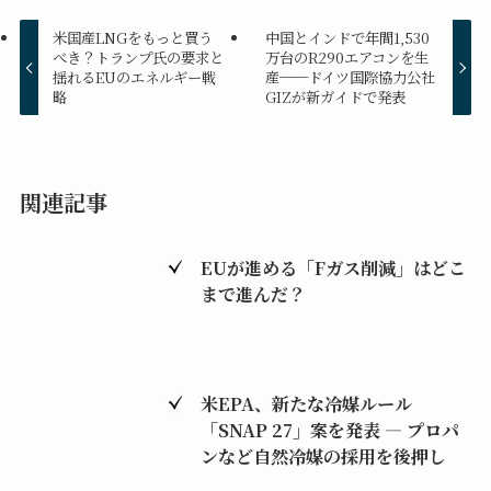
米国産LNGをもっと買う
中国とインドで年間1,530
べき？トランプ氏の要求と
万台のR290エアコンを生
揺れるEUのエネルギー戦
産──ドイツ国際協力公社
略
GIZが新ガイドで発表
関連記事
EUが進める「Fガス削減」はどこ
まで進んだ？
米EPA、新たな冷媒ルール
「SNAP 27」案を発表 ― プロパ
ンなど自然冷媒の採用を後押し